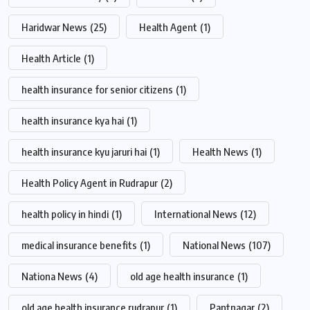
Haridwar News
(25)
Health Agent
(1)
Health Article
(1)
health insurance for senior citizens
(1)
health insurance kya hai
(1)
health insurance kyu jaruri hai
(1)
Health News
(1)
Health Policy Agent in Rudrapur
(2)
health policy in hindi
(1)
International News
(12)
medical insurance benefits
(1)
National News
(107)
Nationa News
(4)
old age health insurance
(1)
old age health insurance rudrapur
(1)
Pantnagar
(2)