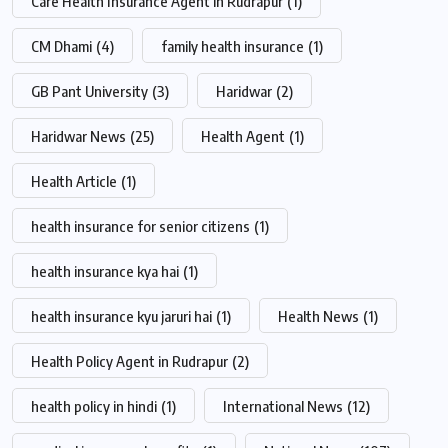
Care Health Insurance Agent in Rudrapur
(1)
CM Dhami
(4)
family health insurance
(1)
GB Pant University
(3)
Haridwar
(2)
Haridwar News
(25)
Health Agent
(1)
Health Article
(1)
health insurance for senior citizens
(1)
health insurance kya hai
(1)
health insurance kyu jaruri hai
(1)
Health News
(1)
Health Policy Agent in Rudrapur
(2)
health policy in hindi
(1)
International News
(12)