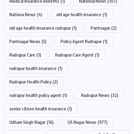
medical insurance benefits
(1)
National News
(107)
Nationa News
(4)
old age health insurance
(1)
old age health insurance rudrapur
(1)
Pantnagar
(2)
Pantnagar News
(5)
Policy Agent Rudrapur
(1)
Rudrapur Care
(1)
Rudrapur Care Agent
(1)
rudrapur health insurance
(1)
Rudrapur Health Policy
(2)
rudrapur health policy agent
(1)
Rudrapur News
(32)
senior citizen health insurance
(1)
Udham Singh Nagar
(16)
US Nagar News
(977)