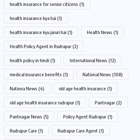
health insurance for senior citizens
(1)
health insurance kya hai
(1)
health insurance kyu jaruri hai
(1)
Health News
(1)
Health Policy Agent in Rudrapur
(2)
health policy in hindi
(1)
International News
(12)
medical insurance benefits
(1)
National News
(108)
Nationa News
(4)
old age health insurance
(1)
old age health insurance rudrapur
(1)
Pantnagar
(2)
Pantnagar News
(5)
Policy Agent Rudrapur
(1)
Rudrapur Care
(1)
Rudrapur Care Agent
(1)