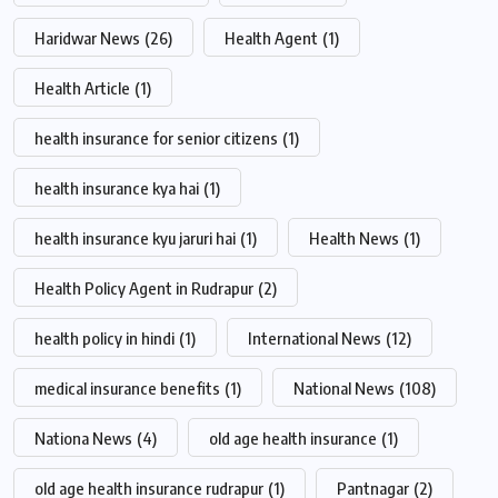
Haridwar News
(26)
Health Agent
(1)
Health Article
(1)
health insurance for senior citizens
(1)
health insurance kya hai
(1)
health insurance kyu jaruri hai
(1)
Health News
(1)
Health Policy Agent in Rudrapur
(2)
health policy in hindi
(1)
International News
(12)
medical insurance benefits
(1)
National News
(108)
Nationa News
(4)
old age health insurance
(1)
old age health insurance rudrapur
(1)
Pantnagar
(2)