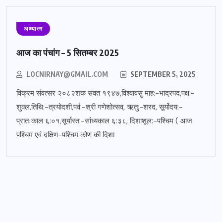
अध्यात्म
आज का पंचांग – 5 सितम्बर 2025
LOCNIRNAY@GMAIL.COM
SEPTEMBER 5, 2025
विक्रम संवत्सर २०८२शक संवत १९४७,विश्वावसु माह:-भाद्रपद,पक्ष:-
शुक्ल,तिथि:-त्रयोदशी,पर्व:-श्री गणेशोत्सव, ऋतु:-शरद, सूर्योदय:-
प्रातःकाल ६:०१,सूर्यास्त:-सांध्यकाल ६:३८, दिशाशूल:-पश्चिम ( आज
पश्चिम एवं दक्षिण-पश्चिम कोण की दिशा