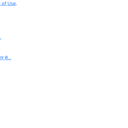
 of Use
.
.
र से...