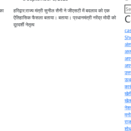
 का
हरिद्वार:राज्य मंत्री सुनील सैनी ने जीएसटी में बदलाव को एक
C
ऐतिहासिक फैसला बताया। बताया। प्रधानमंत्री नरेंद्र मोदी को
दूरदर्शी नेतृत्व
ca
Sh
अंतर
अध्य
अप
अप
उत्
ऊधम
कार
खेत
खे
नेश
मनो
राज
शोध