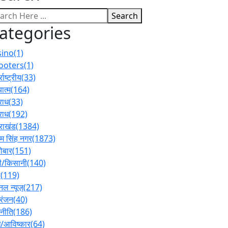
Search
ategories
sino
(1)
ooters
(1)
्राष्ट्रीय
(33)
ात्म
(164)
राध
(33)
राध
(192)
तराखंड
(1384)
 सिंह नगर
(1873)
ोबार
(151)
ी/किसानी
(140)
ल
(119)
नल न्यूज़
(217)
रंजन
(40)
नीति
(186)
/आविष्कार
(64)