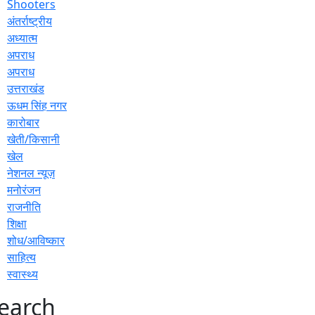
Shooters
अंतर्राष्ट्रीय
अध्यात्म
अपराध
अपराध
उत्तराखंड
ऊधम सिंह नगर
कारोबार
खेती/किसानी
खेल
नेशनल न्यूज़
मनोरंजन
राजनीति
शिक्षा
शोध/आविष्कार
साहित्य
स्वास्थ्य
earch