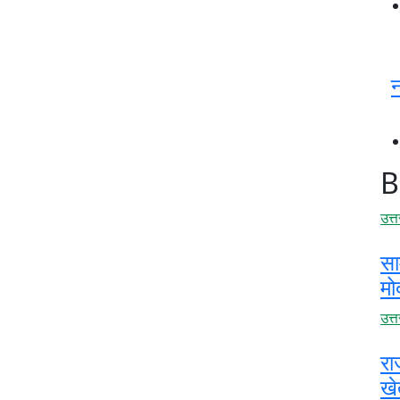
न
B
उत्
सा
मो
उत्
रा
खे