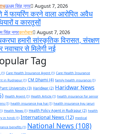
राध
ऊधम सिंह नगर
August 7, 2026
े में फायरिंग करने वाला आरोपित अवैध
ियारों व कारतूसों
 सिंह नगर
कारोबार
August 7, 2026
करघा हमारी सांस्कृतिक विरासत, संरक्षण
 नवाचार से मिलेगी नई
opular Tag
e
(1)
Care Health Insurance Agent
(1)
Care Health Insurance
CM Dhami
(4)
nt in Rudrapur
(1)
family health insurance
(1)
Haridwar News
Pant University
(3)
Haridwar
(2)
5)
Health Agent
(1)
Health Article
(1)
health insurance for senior
zens
(1)
health insurance kya hai
(1)
health insurance kyu jaruri
Health Policy Agent in Rudrapur
(2)
1)
Health News
(1)
health
International News
(12)
cy in hindi
(1)
medical
National News
(108)
rance benefits
(1)