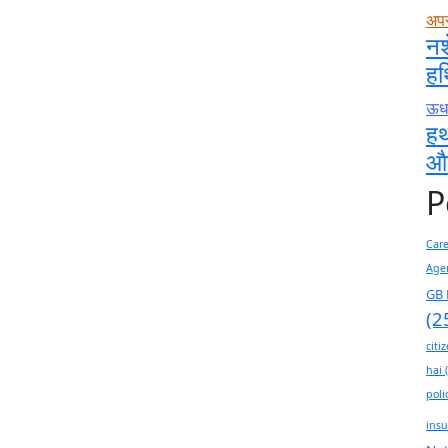
अप
नश
हथ
ऊधम
हथ
और
P
Car
Age
GB 
(2
citi
hai
(
poli
insu