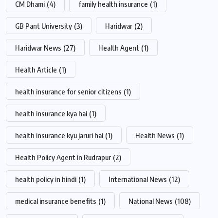
CM Dhami
(4)
family health insurance
(1)
GB Pant University
(3)
Haridwar
(2)
Haridwar News
(27)
Health Agent
(1)
Health Article
(1)
health insurance for senior citizens
(1)
health insurance kya hai
(1)
health insurance kyu jaruri hai
(1)
Health News
(1)
Health Policy Agent in Rudrapur
(2)
health policy in hindi
(1)
International News
(12)
medical insurance benefits
(1)
National News
(108)