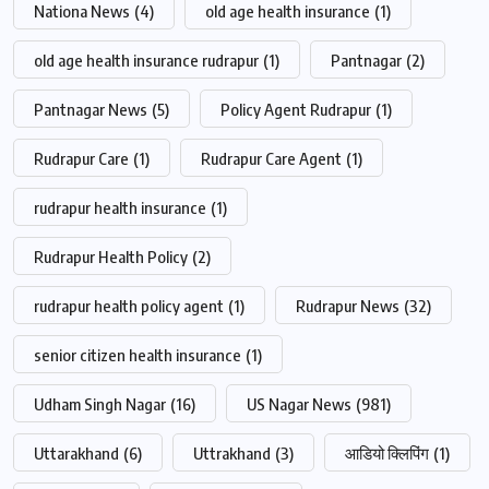
Nationa News
(4)
old age health insurance
(1)
old age health insurance rudrapur
(1)
Pantnagar
(2)
Pantnagar News
(5)
Policy Agent Rudrapur
(1)
Rudrapur Care
(1)
Rudrapur Care Agent
(1)
rudrapur health insurance
(1)
Rudrapur Health Policy
(2)
rudrapur health policy agent
(1)
Rudrapur News
(32)
senior citizen health insurance
(1)
Udham Singh Nagar
(16)
US Nagar News
(981)
Uttarakhand
(6)
Uttrakhand
(3)
आडियो क्लिपिंग
(1)