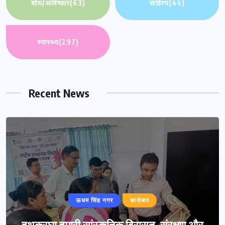
शोध/आविष्कार
(63)
साहित्य
(44)
स्वास्थ्य
(297)
Recent News
ऊधम सिंह नगर
कारोबार
हथकरघा हमारी सांस्कृतिक विरासत, संरक्षण और