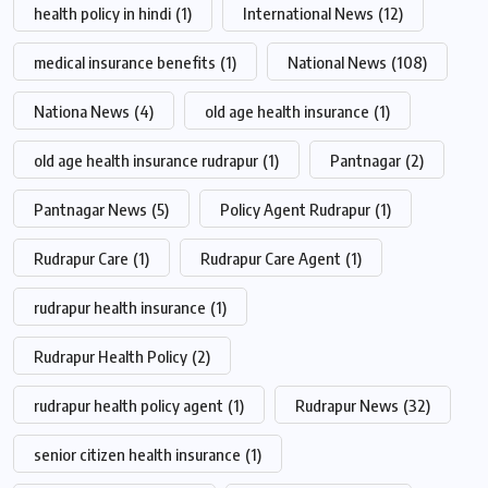
health policy in hindi
(1)
International News
(12)
medical insurance benefits
(1)
National News
(108)
Nationa News
(4)
old age health insurance
(1)
old age health insurance rudrapur
(1)
Pantnagar
(2)
Pantnagar News
(5)
Policy Agent Rudrapur
(1)
Rudrapur Care
(1)
Rudrapur Care Agent
(1)
rudrapur health insurance
(1)
Rudrapur Health Policy
(2)
rudrapur health policy agent
(1)
Rudrapur News
(32)
senior citizen health insurance
(1)