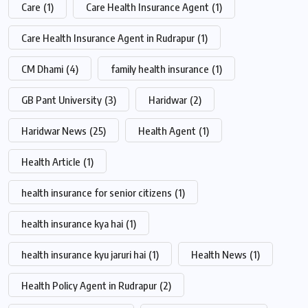
Care
(1)
Care Health Insurance Agent
(1)
Care Health Insurance Agent in Rudrapur
(1)
CM Dhami
(4)
family health insurance
(1)
GB Pant University
(3)
Haridwar
(2)
Haridwar News
(25)
Health Agent
(1)
Health Article
(1)
health insurance for senior citizens
(1)
health insurance kya hai
(1)
health insurance kyu jaruri hai
(1)
Health News
(1)
Health Policy Agent in Rudrapur
(2)