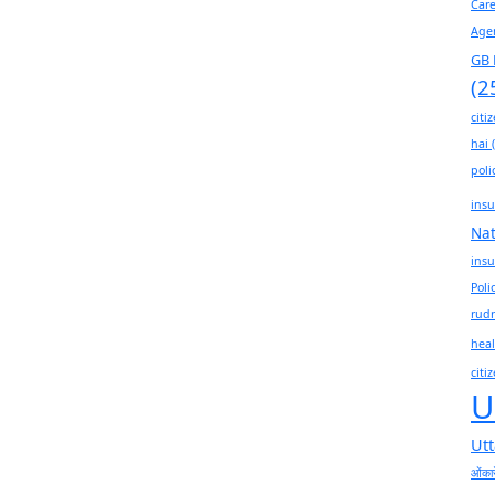
Car
Age
GB 
(2
citi
hai
(
poli
insu
Na
insu
Poli
rudr
heal
citi
U
Ut
ओंकार