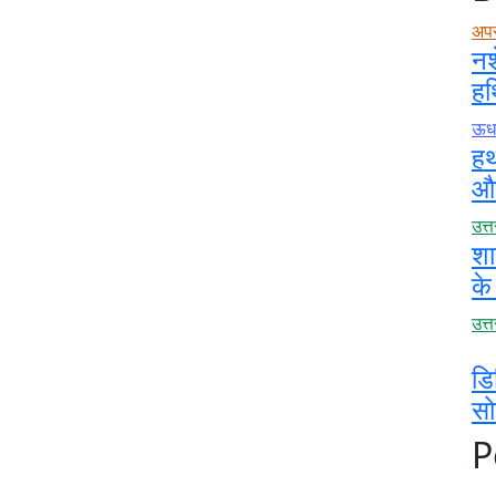
अप
नश
हथ
ऊधम
हथ
और
उत्
शा
के
उत्
डि
स
P