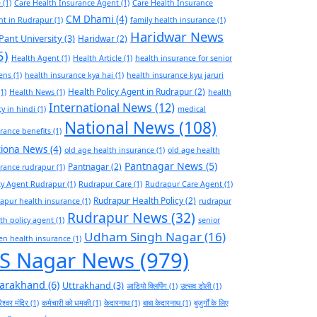
e
(1)
Care Health Insurance Agent
(1)
Care Health Insurance
CM Dhami
(4)
nt in Rudrapur
(1)
family health insurance
(1)
Haridwar News
Pant University
(3)
Haridwar
(2)
5)
Health Agent
(1)
Health Article
(1)
health insurance for senior
zens
(1)
health insurance kya hai
(1)
health insurance kyu jaruri
Health Policy Agent in Rudrapur
(2)
1)
Health News
(1)
health
International News
(12)
cy in hindi
(1)
medical
National News
(108)
rance benefits
(1)
tiona News
(4)
old age health insurance
(1)
old age health
Pantnagar News
(5)
Pantnagar
(2)
rance rudrapur
(1)
cy Agent Rudrapur
(1)
Rudrapur Care
(1)
Rudrapur Care Agent
(1)
Rudrapur Health Policy
(2)
apur health insurance
(1)
rudrapur
Rudrapur News
(32)
th policy agent
(1)
senior
Udham Singh Nagar
(16)
zen health insurance
(1)
S Nagar News
(979)
tarakhand
(6)
Uttrakhand
(3)
आडियो क्लिपिंग
(1)
उत्सव डोली
(1)
ेश्वर मंदिर
(1)
कर्मचारी को धमकी
(1)
केदारनाथ
(1)
बाबा केदारनाथ
(1)
बुज़ुर्गों के लिए