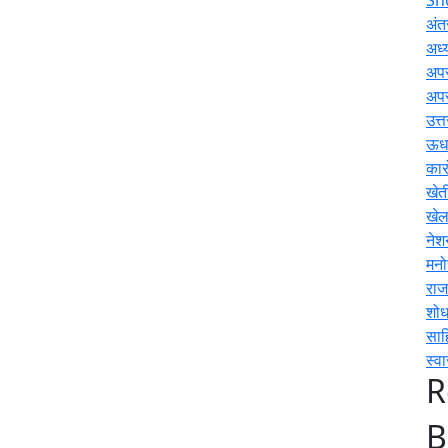
अंतर
अध्य
अप
अप
उत्
ऊधम
कार
खेत
खे
नेश
मनो
राज
शोध
साह
स्वा
R
B