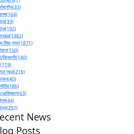
्राष्ट्रीय
(33)
ात्म
(164)
राध
(33)
राध
(192)
तराखंड
(1382)
 सिंह नगर
(1871)
ोबार
(150)
ी/किसानी
(140)
ल
(119)
नल न्यूज़
(216)
रंजन
(40)
नीति
(186)
/आविष्कार
(63)
ित्य
(44)
स्थ्य
(297)
ecent News
log Posts