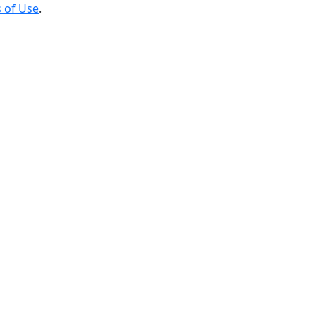
 of Use
.