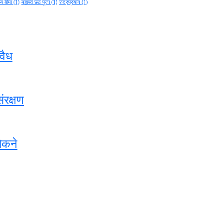
थ्य बीमा
(1)
महापर्व छठ पूजा
(1)
रुद्रप्रयाग
(1)
वैध
ंरक्षण
ोकने