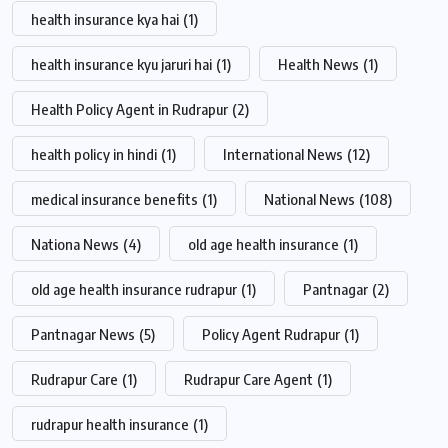
health insurance kya hai
(1)
health insurance kyu jaruri hai
(1)
Health News
(1)
Health Policy Agent in Rudrapur
(2)
health policy in hindi
(1)
International News
(12)
medical insurance benefits
(1)
National News
(108)
Nationa News
(4)
old age health insurance
(1)
old age health insurance rudrapur
(1)
Pantnagar
(2)
Pantnagar News
(5)
Policy Agent Rudrapur
(1)
Rudrapur Care
(1)
Rudrapur Care Agent
(1)
rudrapur health insurance
(1)