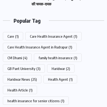
की चमक-दमक
Popular Tag
Care
(1)
Care Health Insurance Agent
(1)
Care Health Insurance Agent in Rudrapur
(1)
CM Dhami
(4)
family health insurance
(1)
GB Pant University
(3)
Haridwar
(2)
Haridwar News
(25)
Health Agent
(1)
Health Article
(1)
health insurance for senior citizens
(1)