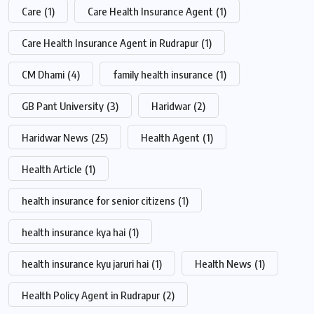
Care
(1)
Care Health Insurance Agent
(1)
Care Health Insurance Agent in Rudrapur
(1)
CM Dhami
(4)
family health insurance
(1)
GB Pant University
(3)
Haridwar
(2)
Haridwar News
(25)
Health Agent
(1)
Health Article
(1)
health insurance for senior citizens
(1)
health insurance kya hai
(1)
health insurance kyu jaruri hai
(1)
Health News
(1)
Health Policy Agent in Rudrapur
(2)