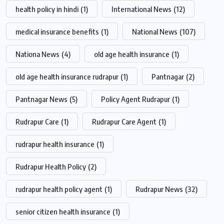
health policy in hindi
(1)
International News
(12)
medical insurance benefits
(1)
National News
(107)
Nationa News
(4)
old age health insurance
(1)
old age health insurance rudrapur
(1)
Pantnagar
(2)
Pantnagar News
(5)
Policy Agent Rudrapur
(1)
Rudrapur Care
(1)
Rudrapur Care Agent
(1)
rudrapur health insurance
(1)
Rudrapur Health Policy
(2)
rudrapur health policy agent
(1)
Rudrapur News
(32)
senior citizen health insurance
(1)