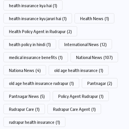
health insurance kya hai
(1)
health insurance kyu jaruri hai
(1)
Health News
(1)
Health Policy Agent in Rudrapur
(2)
health policy in hindi
(1)
International News
(12)
medical insurance benefits
(1)
National News
(107)
Nationa News
(4)
old age health insurance
(1)
old age health insurance rudrapur
(1)
Pantnagar
(2)
Pantnagar News
(5)
Policy Agent Rudrapur
(1)
Rudrapur Care
(1)
Rudrapur Care Agent
(1)
rudrapur health insurance
(1)