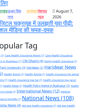
 लिए
तराखंड
ऊधम सिंह
कारोबार
नेशनल
August 7,
नगर
न्यूज़
2026
जिटल चक्रव्यूह में उलझती युवा पीढ़ी:
ोशल मीडिया की चमक-दमक
opular Tag
e
(1)
Care Health Insurance Agent
(1)
Care Health Insurance
CM Dhami
(4)
nt in Rudrapur
(1)
family health insurance
(1)
Haridwar News
Pant University
(3)
Haridwar
(2)
5)
Health Agent
(1)
Health Article
(1)
health insurance for senior
zens
(1)
health insurance kya hai
(1)
health insurance kyu jaruri
Health Policy Agent in Rudrapur
(2)
1)
Health News
(1)
health
International News
(12)
cy in hindi
(1)
medical
National News
(108)
rance benefits
(1)
tiona News
(4)
old age health insurance
(1)
old age health