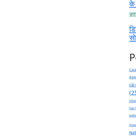
के
उत्
डि
स
P
Car
Age
GB 
(2
citi
hai
(
poli
insu
Na