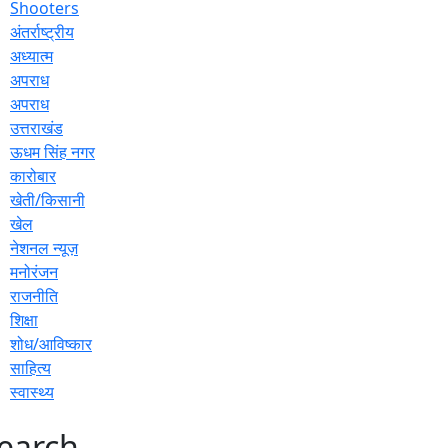
Shooters
अंतर्राष्ट्रीय
अध्यात्म
अपराध
अपराध
उत्तराखंड
ऊधम सिंह नगर
कारोबार
खेती/किसानी
खेल
नेशनल न्यूज़
मनोरंजन
राजनीति
शिक्षा
शोध/आविष्कार
साहित्य
स्वास्थ्य
earch