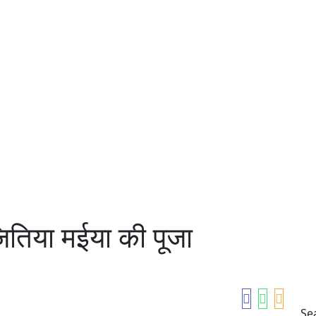
ितिया मईया की पूजा
Se