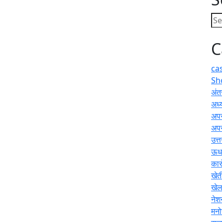
C
ca
Sh
अंतर
अध्य
अप
अप
उत्
ऊधम
कार
खेत
खे
नेश
मनो