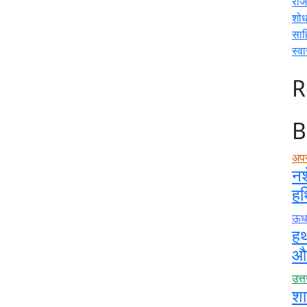
राज
शोध
साह
स्वा
R
B
अप
नश
हथ
ऊधम
हथ
और
उत्
शा