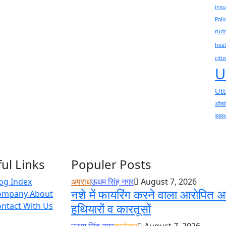
insu
Poli
rudr
heal
citi
U
Ut
ओंकार
स्वास्
ul Links
Populer Posts
og Index
अपराध
ऊधम सिंह नगर
August 7, 2026
नशे में फायरिंग करने वाला आरोपित अ
ompany About
ntact With Us
हथियारों व कारतूसों
ऊधम सिंह नगर
कारोबार
August 7, 2026