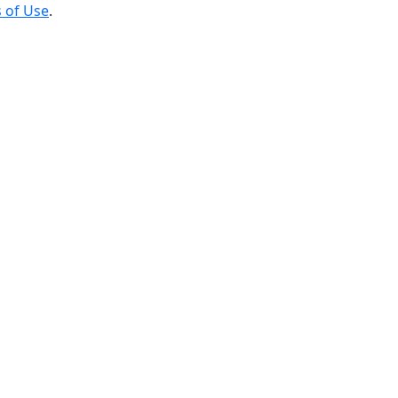
 of Use
.