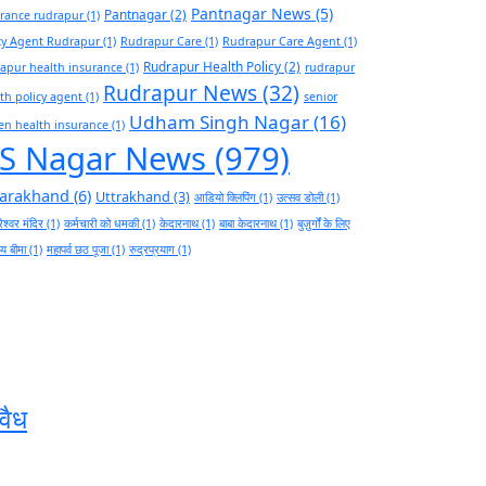
Pantnagar News
(5)
Pantnagar
(2)
rance rudrapur
(1)
cy Agent Rudrapur
(1)
Rudrapur Care
(1)
Rudrapur Care Agent
(1)
Rudrapur Health Policy
(2)
apur health insurance
(1)
rudrapur
Rudrapur News
(32)
th policy agent
(1)
senior
Udham Singh Nagar
(16)
zen health insurance
(1)
S Nagar News
(979)
tarakhand
(6)
Uttrakhand
(3)
आडियो क्लिपिंग
(1)
उत्सव डोली
(1)
ेश्वर मंदिर
(1)
कर्मचारी को धमकी
(1)
केदारनाथ
(1)
बाबा केदारनाथ
(1)
बुज़ुर्गों के लिए
थ्य बीमा
(1)
महापर्व छठ पूजा
(1)
रुद्रप्रयाग
(1)
वैध