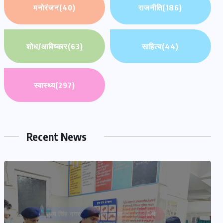
मनोरंजन
(40)
राजनीति
(186)
शोध/आविष्कार
(63)
साहित्य
(44)
स्वास्थ्य
(297)
Recent News
ऊधम सिंह नगर
खेती/किसानी
शिक्षा