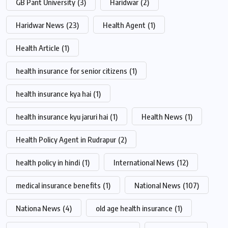
GB Pant University
(3)
Haridwar
(2)
Haridwar News
(23)
Health Agent
(1)
Health Article
(1)
health insurance for senior citizens
(1)
health insurance kya hai
(1)
health insurance kyu jaruri hai
(1)
Health News
(1)
Health Policy Agent in Rudrapur
(2)
health policy in hindi
(1)
International News
(12)
medical insurance benefits
(1)
National News
(107)
Nationa News
(4)
old age health insurance
(1)