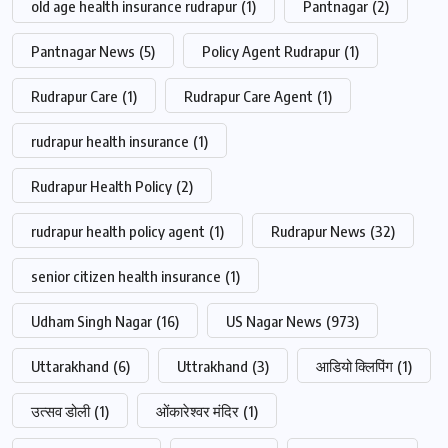
old age health insurance rudrapur
(1)
Pantnagar
(2)
Pantnagar News
(5)
Policy Agent Rudrapur
(1)
Rudrapur Care
(1)
Rudrapur Care Agent
(1)
rudrapur health insurance
(1)
Rudrapur Health Policy
(2)
rudrapur health policy agent
(1)
Rudrapur News
(32)
senior citizen health insurance
(1)
Udham Singh Nagar
(16)
US Nagar News
(973)
Uttarakhand
(6)
Uttrakhand
(3)
आडियो क्लिपिंग
(1)
उत्सव डोली
(1)
ओंकारेश्वर मंदिर
(1)