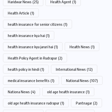
Haridwar News
(25)
Health Agent
(1)
Health Article
(1)
health insurance for senior citizens
(1)
health insurance kya hai
(1)
health insurance kyu jaruri hai
(1)
Health News
(1)
Health Policy Agent in Rudrapur
(2)
health policy in hindi
(1)
International News
(12)
medical insurance benefits
(1)
National News
(107)
Nationa News
(4)
old age health insurance
(1)
old age health insurance rudrapur
(1)
Pantnagar
(2)