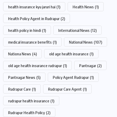
health insurance kyu jaruri hai
(1)
Health News
(1)
Health Policy Agent in Rudrapur
(2)
health policy in hindi
(1)
International News
(12)
medical insurance benefits
(1)
National News
(107)
Nationa News
(4)
old age health insurance
(1)
old age health insurance rudrapur
(1)
Pantnagar
(2)
Pantnagar News
(5)
Policy Agent Rudrapur
(1)
Rudrapur Care
(1)
Rudrapur Care Agent
(1)
rudrapur health insurance
(1)
Rudrapur Health Policy
(2)