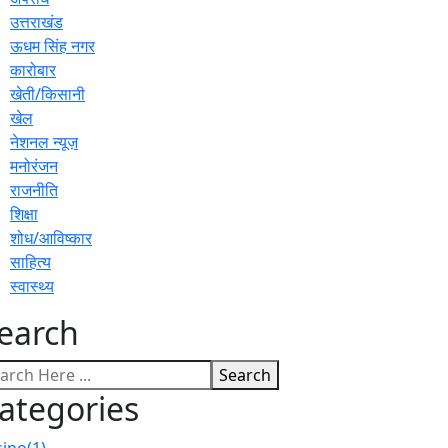
उत्तराखंड
ऊधम सिंह नगर
कारोबार
खेती/किसानी
खेल
नेशनल न्यूज़
मनोरंजन
राजनीति
शिक्षा
शोध/आविष्कार
साहित्य
स्वास्थ्य
earch
Search
ategories
sino
(1)