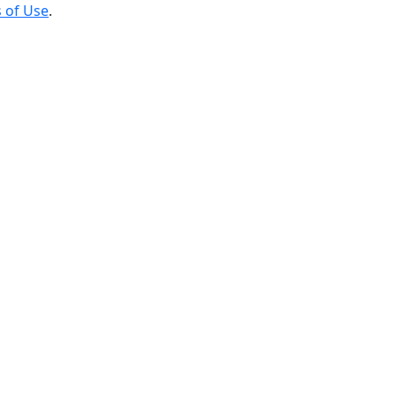
 of Use
.