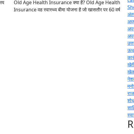
समय
Old Age Health Insurance क्या है? Old Age Health
Sh
Insurance वह स्वास्थ्य बीमा योजना है जो खासतौर पर 60 वर्ष
अंतर
अध्य
अप
अप
उत्
ऊधम
कार
खेत
खे
नेश
मनो
राज
शोध
साह
स्वा
R