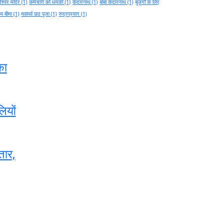
ेश्वर मंदिर
(1)
कर्मचारी को धमकी
(1)
केदारनाथ
(1)
बाबा केदारनाथ
(1)
बुज़ुर्गों के लिए
थ्य बीमा
(1)
महापर्व छठ पूजा
(1)
रुद्रप्रयाग
(1)
का
लियों
तार,