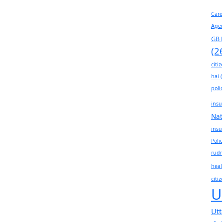
Car
Age
GB 
(2
citi
hai
(
poli
insu
Na
insu
Poli
rudr
heal
citi
U
Ut