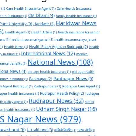
e
(1)
Care Health Insurance Agent
(1)
Care Health Insurance
CM Dhami
(4)
nt in Rudrapur
(1)
family health insurance
(1)
Haridwar News
Pant University
(3)
Haridwar
(2)
6)
Health Agent
(1)
Health Article
(1)
health insurance for senior
zens
(1)
health insurance kya hai
(1)
health insurance kyu jaruri
Health Policy Agent in Rudrapur
(2)
1)
Health News
(1)
health
International News
(12)
cy in hindi
(1)
medical
National News
(108)
rance benefits
(1)
tiona News
(4)
old age health insurance
(1)
old age health
Pantnagar News
(5)
Pantnagar
(2)
rance rudrapur
(1)
cy Agent Rudrapur
(1)
Rudrapur Care
(1)
Rudrapur Care Agent
(1)
Rudrapur Health Policy
(2)
apur health insurance
(1)
rudrapur
Rudrapur News
(32)
th policy agent
(1)
senior
Udham Singh Nagar
(16)
zen health insurance
(1)
S Nagar News
(979)
tarakhand
(6)
Uttrakhand
(3)
आडियो क्लिपिंग
(1)
उत्सव डोली
(1)