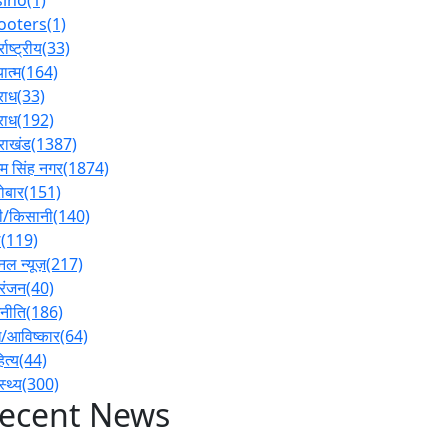
ooters
(1)
्राष्ट्रीय
(33)
ात्म
(164)
राध
(33)
राध
(192)
तराखंड
(1387)
 सिंह नगर
(1874)
ोबार
(151)
ी/किसानी
(140)
ल
(119)
नल न्यूज़
(217)
रंजन
(40)
नीति
(186)
/आविष्कार
(64)
ित्य
(44)
स्थ्य
(300)
ecent News