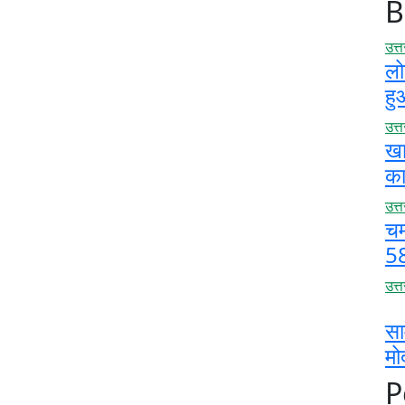
B
उत्
लो
हु
उत्
खाद
का
उत्
चम
58
उत्
सा
मो
P