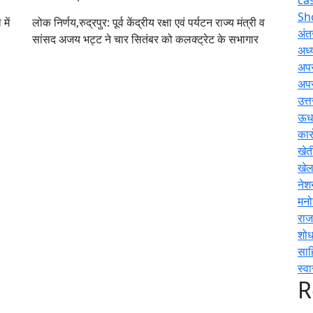
Sh
में
लोक निर्णय,रुद्रपुर: पूर्व केंद्रीय रक्षा एवं पर्यटन राज्य मंत्री व
अंतर
सांसद अजय भट्ट ने चार सितंबर को कलक्ट्रेट के सभागार
अध्य
अप
अप
उत्
ऊधम
कार
खेत
खे
नेश
मनो
राज
शोध
साह
स्वा
R