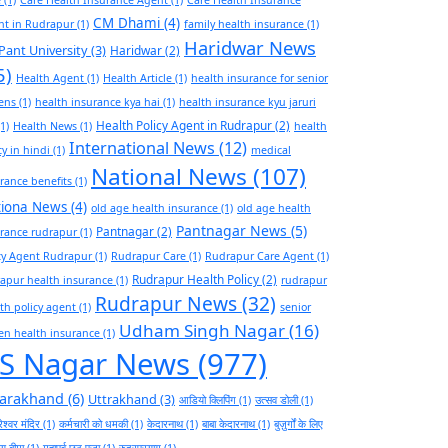
CM Dhami
(4)
nt in Rudrapur
(1)
family health insurance
(1)
Haridwar News
Pant University
(3)
Haridwar
(2)
5)
Health Agent
(1)
Health Article
(1)
health insurance for senior
zens
(1)
health insurance kya hai
(1)
health insurance kyu jaruri
Health Policy Agent in Rudrapur
(2)
1)
Health News
(1)
health
International News
(12)
cy in hindi
(1)
medical
National News
(107)
rance benefits
(1)
tiona News
(4)
old age health insurance
(1)
old age health
Pantnagar News
(5)
Pantnagar
(2)
rance rudrapur
(1)
cy Agent Rudrapur
(1)
Rudrapur Care
(1)
Rudrapur Care Agent
(1)
Rudrapur Health Policy
(2)
apur health insurance
(1)
rudrapur
Rudrapur News
(32)
th policy agent
(1)
senior
Udham Singh Nagar
(16)
zen health insurance
(1)
S Nagar News
(977)
tarakhand
(6)
Uttrakhand
(3)
आडियो क्लिपिंग
(1)
उत्सव डोली
(1)
ेश्वर मंदिर
(1)
कर्मचारी को धमकी
(1)
केदारनाथ
(1)
बाबा केदारनाथ
(1)
बुज़ुर्गों के लिए
थ्य बीमा
(1)
महापर्व छठ पूजा
(1)
रुद्रप्रयाग
(1)