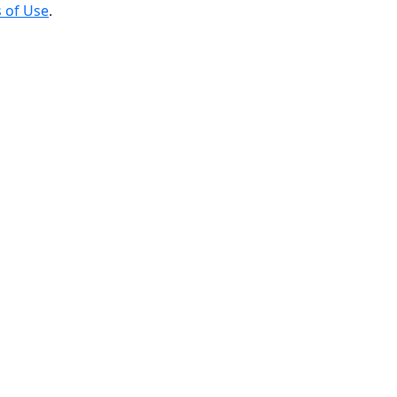
 of Use
.