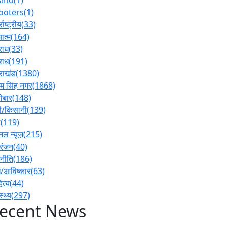
ooters
(1)
्राष्ट्रीय
(33)
ात्म
(164)
राध
(33)
राध
(191)
तराखंड
(1380)
 सिंह नगर
(1868)
ोबार
(148)
ी/किसानी
(139)
ल
(119)
नल न्यूज़
(215)
रंजन
(40)
नीति
(186)
/आविष्कार
(63)
ित्य
(44)
स्थ्य
(297)
ecent News