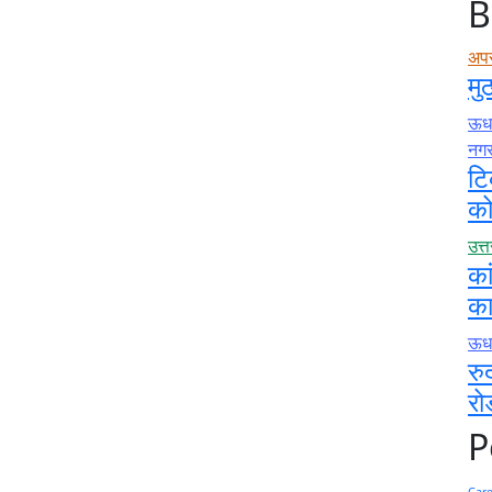
B
अप
मु
ऊधम
नग
टि
को
उत्
का
का
ऊधम
रु
रो
P
Car