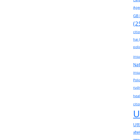
Age
GB 
(2
citi
hai
(
poli
insu
Na
insu
Poli
rudr
heal
citi
U
Ut
ओंकार
स्वास्