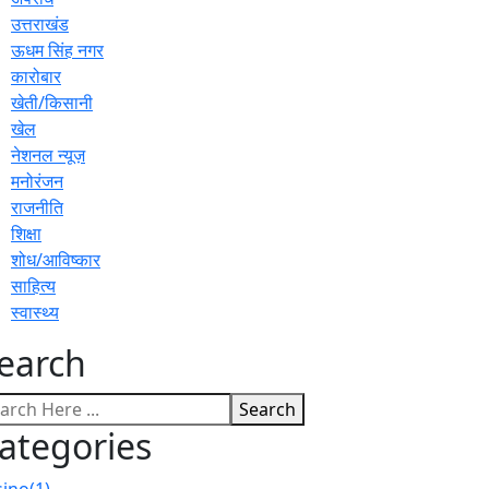
उत्तराखंड
ऊधम सिंह नगर
कारोबार
खेती/किसानी
खेल
नेशनल न्यूज़
मनोरंजन
राजनीति
शिक्षा
शोध/आविष्कार
साहित्य
स्वास्थ्य
earch
Search
ategories
sino
(1)