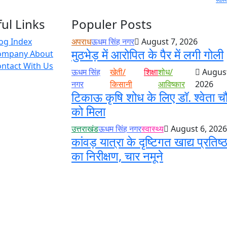
ul Links
Populer Posts
og Index
अपराध
ऊधम सिंह नगर
August 7, 2026
मुठभेड़ में आरोपित के पैर में लगी गोली
ompany About
ntact With Us
ऊधम सिंह
खेती/
शिक्षा
शोध/
August
नगर
किसानी
आविष्कार
2026
टिकाऊ कृषि शोध के लिए डॉ. श्वेता च
को मिला
उत्तराखंड
ऊधम सिंह नगर
स्वास्थ्य
August 6, 2026
कांवड़ यात्रा के दृष्टिगत खाद्य प्रतिष्ठ
का निरीक्षण, चार नमूने