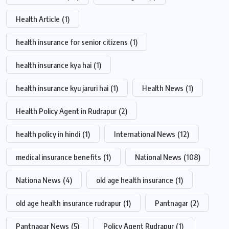
Health Article
(1)
health insurance for senior citizens
(1)
health insurance kya hai
(1)
health insurance kyu jaruri hai
(1)
Health News
(1)
Health Policy Agent in Rudrapur
(2)
health policy in hindi
(1)
International News
(12)
medical insurance benefits
(1)
National News
(108)
Nationa News
(4)
old age health insurance
(1)
old age health insurance rudrapur
(1)
Pantnagar
(2)
Pantnagar News
(5)
Policy Agent Rudrapur
(1)