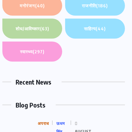
मनोरंजन
(40)
राजनीति
(186)
शोध/आविष्कार
(63)
साहित्य
(44)
स्वास्थ्य
(297)
Recent News
Blog Posts
अपराध
ऊधम
सिंह
AUGUST