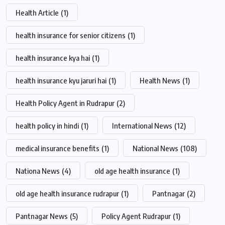
Health Article
(1)
health insurance for senior citizens
(1)
health insurance kya hai
(1)
health insurance kyu jaruri hai
(1)
Health News
(1)
Health Policy Agent in Rudrapur
(2)
health policy in hindi
(1)
International News
(12)
medical insurance benefits
(1)
National News
(108)
Nationa News
(4)
old age health insurance
(1)
old age health insurance rudrapur
(1)
Pantnagar
(2)
Pantnagar News
(5)
Policy Agent Rudrapur
(1)