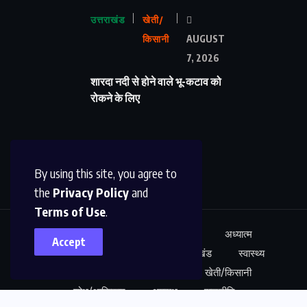
उत्तराखंड
खेती/
किसानी
AUGUST
7, 2026
शारदा नदी से होने वाले भू-कटाव को
रोकने के लिए
By using this site, you agree to
the
Privacy Policy
and
Terms of Use
.
ऊधम सिंह नगर
अंतर्राष्ट्रीय
शिक्षा
अध्यात्म
Accept
कारोबार
अपराध
साहित्य
उत्तराखंड
स्वास्थ्य
नेशनल न्यूज़
खेल
मनोरंजन
खेती/किसानी
शोध/आविष्कार
अपराध
राजनीति