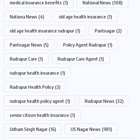
medical insurance benefits
(1)
National News
(108)
Nationa News
(4)
old age health insurance
(1)
old age health insurance rudrapur
(1)
Pantnagar
(2)
Pantnagar News
(5)
Policy Agent Rudrapur
(1)
Rudrapur Care
(1)
Rudrapur Care Agent
(1)
rudrapur health insurance
(1)
Rudrapur Health Policy
(2)
rudrapur health policy agent
(1)
Rudrapur News
(32)
senior citizen health insurance
(1)
Udham Singh Nagar
(16)
US Nagar News
(981)