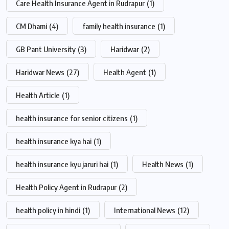
Care Health Insurance Agent in Rudrapur
(1)
CM Dhami
(4)
family health insurance
(1)
GB Pant University
(3)
Haridwar
(2)
Haridwar News
(27)
Health Agent
(1)
Health Article
(1)
health insurance for senior citizens
(1)
health insurance kya hai
(1)
health insurance kyu jaruri hai
(1)
Health News
(1)
Health Policy Agent in Rudrapur
(2)
health policy in hindi
(1)
International News
(12)