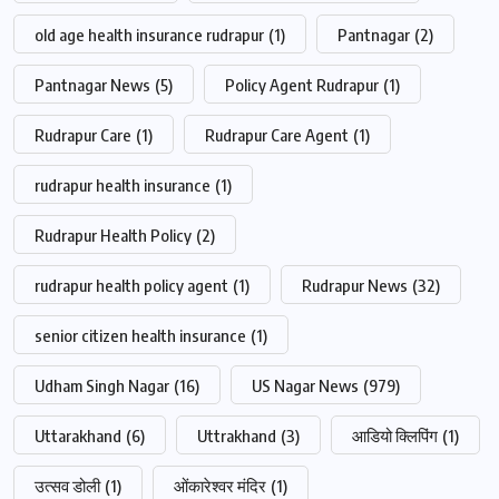
old age health insurance rudrapur
(1)
Pantnagar
(2)
Pantnagar News
(5)
Policy Agent Rudrapur
(1)
Rudrapur Care
(1)
Rudrapur Care Agent
(1)
rudrapur health insurance
(1)
Rudrapur Health Policy
(2)
rudrapur health policy agent
(1)
Rudrapur News
(32)
senior citizen health insurance
(1)
Udham Singh Nagar
(16)
US Nagar News
(979)
Uttarakhand
(6)
Uttrakhand
(3)
आडियो क्लिपिंग
(1)
उत्सव डोली
(1)
ओंकारेश्वर मंदिर
(1)