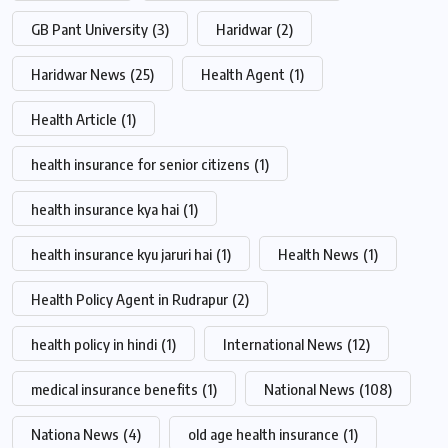
GB Pant University
(3)
Haridwar
(2)
Haridwar News
(25)
Health Agent
(1)
Health Article
(1)
health insurance for senior citizens
(1)
health insurance kya hai
(1)
health insurance kyu jaruri hai
(1)
Health News
(1)
Health Policy Agent in Rudrapur
(2)
health policy in hindi
(1)
International News
(12)
medical insurance benefits
(1)
National News
(108)
Nationa News
(4)
old age health insurance
(1)