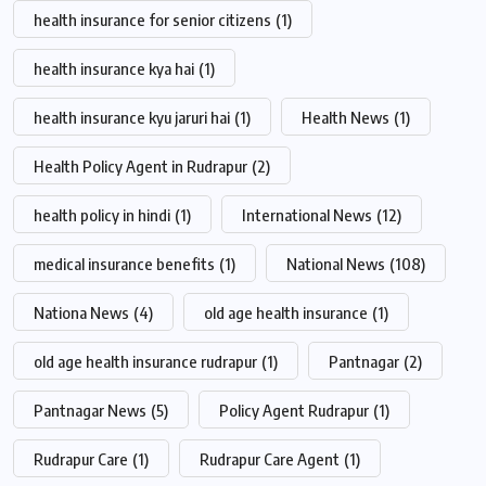
health insurance for senior citizens
(1)
health insurance kya hai
(1)
health insurance kyu jaruri hai
(1)
Health News
(1)
Health Policy Agent in Rudrapur
(2)
health policy in hindi
(1)
International News
(12)
medical insurance benefits
(1)
National News
(108)
Nationa News
(4)
old age health insurance
(1)
old age health insurance rudrapur
(1)
Pantnagar
(2)
Pantnagar News
(5)
Policy Agent Rudrapur
(1)
Rudrapur Care
(1)
Rudrapur Care Agent
(1)