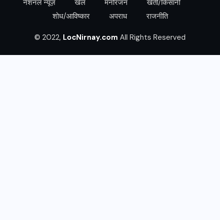
नेशनल न्यूज़
खेल
मनोरंजन
खेती/किसानी
शोध/आविष्कार
अपराध
राजनीति
© 2022,
LocNirnay.com
All Rights Reserved