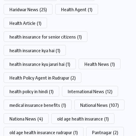
Haridwar News
(25)
Health Agent
(1)
Health Article
(1)
health insurance for senior citizens
(1)
health insurance kya hai
(1)
health insurance kyu jaruri hai
(1)
Health News
(1)
Health Policy Agent in Rudrapur
(2)
health policy in hindi
(1)
International News
(12)
medical insurance benefits
(1)
National News
(107)
Nationa News
(4)
old age health insurance
(1)
old age health insurance rudrapur
(1)
Pantnagar
(2)