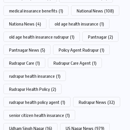
medical insurance benefits
(1)
National News
(108)
Nationa News
(4)
old age health insurance
(1)
old age health insurance rudrapur
(1)
Pantnagar
(2)
Pantnagar News
(5)
Policy Agent Rudrapur
(1)
Rudrapur Care
(1)
Rudrapur Care Agent
(1)
rudrapur health insurance
(1)
Rudrapur Health Policy
(2)
rudrapur health policy agent
(1)
Rudrapur News
(32)
senior citizen health insurance
(1)
Udham Singh Nagar
(16)
US Nagar News
(979)