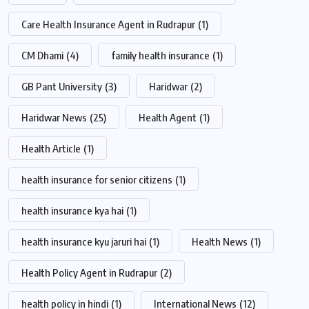
Care Health Insurance Agent in Rudrapur
(1)
CM Dhami
(4)
family health insurance
(1)
GB Pant University
(3)
Haridwar
(2)
Haridwar News
(25)
Health Agent
(1)
Health Article
(1)
health insurance for senior citizens
(1)
health insurance kya hai
(1)
health insurance kyu jaruri hai
(1)
Health News
(1)
Health Policy Agent in Rudrapur
(2)
health policy in hindi
(1)
International News
(12)