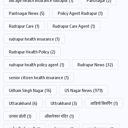
old age health insurance rudrapur
(1)
Pantnagar
(2)
Pantnagar News
(5)
Policy Agent Rudrapur
(1)
Rudrapur Care
(1)
Rudrapur Care Agent
(1)
rudrapur health insurance
(1)
Rudrapur Health Policy
(2)
rudrapur health policy agent
(1)
Rudrapur News
(32)
senior citizen health insurance
(1)
Udham Singh Nagar
(16)
US Nagar News
(979)
Uttarakhand
(6)
Uttrakhand
(3)
आडियो क्लिपिंग
(1)
उत्सव डोली
(1)
ओंकारेश्वर मंदिर
(1)