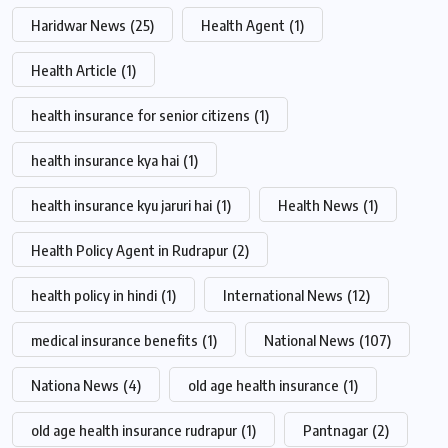
Haridwar News
(25)
Health Agent
(1)
Health Article
(1)
health insurance for senior citizens
(1)
health insurance kya hai
(1)
health insurance kyu jaruri hai
(1)
Health News
(1)
Health Policy Agent in Rudrapur
(2)
health policy in hindi
(1)
International News
(12)
medical insurance benefits
(1)
National News
(107)
Nationa News
(4)
old age health insurance
(1)
old age health insurance rudrapur
(1)
Pantnagar
(2)