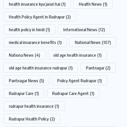
health insurance kyu jaruri hai
(1)
Health News
(1)
Health Policy Agent in Rudrapur
(2)
health policy in hindi
(1)
International News
(12)
medical insurance benefits
(1)
National News
(107)
Nationa News
(4)
old age health insurance
(1)
old age health insurance rudrapur
(1)
Pantnagar
(2)
Pantnagar News
(5)
Policy Agent Rudrapur
(1)
Rudrapur Care
(1)
Rudrapur Care Agent
(1)
rudrapur health insurance
(1)
Rudrapur Health Policy
(2)