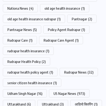
Nationa News
(4)
old age health insurance
(1)
old age health insurance rudrapur
(1)
Pantnagar
(2)
Pantnagar News
(5)
Policy Agent Rudrapur
(1)
Rudrapur Care
(1)
Rudrapur Care Agent
(1)
rudrapur health insurance
(1)
Rudrapur Health Policy
(2)
rudrapur health policy agent
(1)
Rudrapur News
(32)
senior citizen health insurance
(1)
Udham Singh Nagar
(16)
US Nagar News
(973)
Uttarakhand
(6)
Uttrakhand
(3)
आडियो क्लिपिंग
(1)