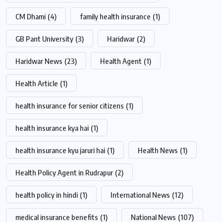
CM Dhami
(4)
family health insurance
(1)
GB Pant University
(3)
Haridwar
(2)
Haridwar News
(23)
Health Agent
(1)
Health Article
(1)
health insurance for senior citizens
(1)
health insurance kya hai
(1)
health insurance kyu jaruri hai
(1)
Health News
(1)
Health Policy Agent in Rudrapur
(2)
health policy in hindi
(1)
International News
(12)
medical insurance benefits
(1)
National News
(107)