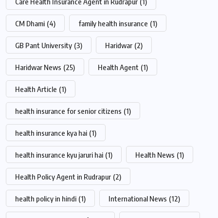
Care Health Insurance Agent in Rudrapur
(1)
CM Dhami
(4)
family health insurance
(1)
GB Pant University
(3)
Haridwar
(2)
Haridwar News
(25)
Health Agent
(1)
Health Article
(1)
health insurance for senior citizens
(1)
health insurance kya hai
(1)
health insurance kyu jaruri hai
(1)
Health News
(1)
Health Policy Agent in Rudrapur
(2)
health policy in hindi
(1)
International News
(12)