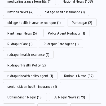
medical insurance benefits
(1)
National News
(108)
Nationa News
(4)
old age health insurance
(1)
old age health insurance rudrapur
(1)
Pantnagar
(2)
Pantnagar News
(5)
Policy Agent Rudrapur
(1)
Rudrapur Care
(1)
Rudrapur Care Agent
(1)
rudrapur health insurance
(1)
Rudrapur Health Policy
(2)
rudrapur health policy agent
(1)
Rudrapur News
(32)
senior citizen health insurance
(1)
Udham Singh Nagar
(16)
US Nagar News
(979)