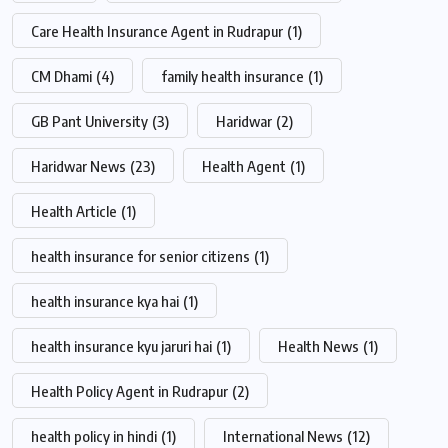
Care Health Insurance Agent in Rudrapur
(1)
CM Dhami
(4)
family health insurance
(1)
GB Pant University
(3)
Haridwar
(2)
Haridwar News
(23)
Health Agent
(1)
Health Article
(1)
health insurance for senior citizens
(1)
health insurance kya hai
(1)
health insurance kyu jaruri hai
(1)
Health News
(1)
Health Policy Agent in Rudrapur
(2)
health policy in hindi
(1)
International News
(12)