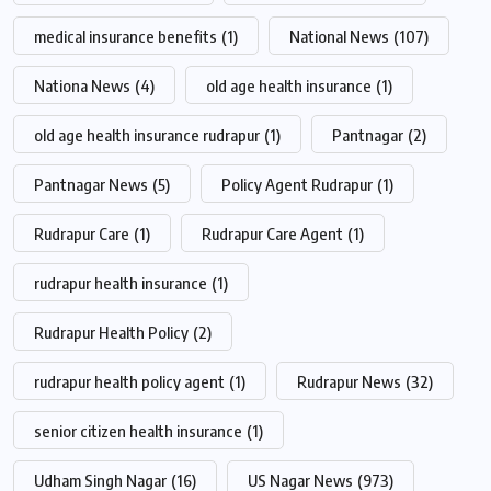
medical insurance benefits
(1)
National News
(107)
Nationa News
(4)
old age health insurance
(1)
old age health insurance rudrapur
(1)
Pantnagar
(2)
Pantnagar News
(5)
Policy Agent Rudrapur
(1)
Rudrapur Care
(1)
Rudrapur Care Agent
(1)
rudrapur health insurance
(1)
Rudrapur Health Policy
(2)
rudrapur health policy agent
(1)
Rudrapur News
(32)
senior citizen health insurance
(1)
Udham Singh Nagar
(16)
US Nagar News
(973)