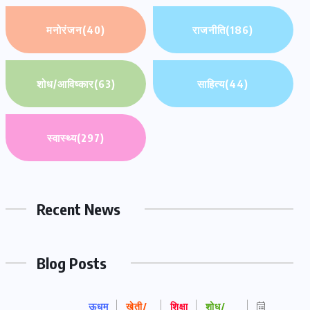
मनोरंजन
(40)
राजनीति
(186)
शोध/आविष्कार
(63)
साहित्य
(44)
स्वास्थ्य
(297)
Recent News
Blog Posts
ऊधम
खेती/
शिक्षा
शोध/