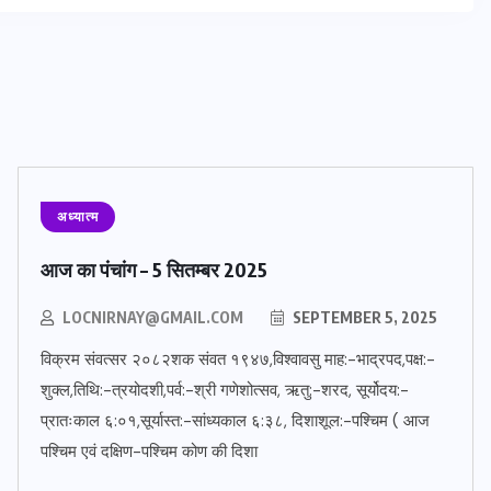
अध्यात्म
आज का पंचांग – 5 सितम्बर 2025
LOCNIRNAY@GMAIL.COM
SEPTEMBER 5, 2025
विक्रम संवत्सर २०८२शक संवत १९४७,विश्वावसु माह:-भाद्रपद,पक्ष:-
शुक्ल,तिथि:-त्रयोदशी,पर्व:-श्री गणेशोत्सव, ऋतु:-शरद, सूर्योदय:-
प्रातःकाल ६:०१,सूर्यास्त:-सांध्यकाल ६:३८, दिशाशूल:-पश्चिम ( आज
पश्चिम एवं दक्षिण-पश्चिम कोण की दिशा