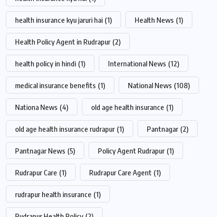
health insurance kyu jaruri hai
(1)
Health News
(1)
Health Policy Agent in Rudrapur
(2)
health policy in hindi
(1)
International News
(12)
medical insurance benefits
(1)
National News
(108)
Nationa News
(4)
old age health insurance
(1)
old age health insurance rudrapur
(1)
Pantnagar
(2)
Pantnagar News
(5)
Policy Agent Rudrapur
(1)
Rudrapur Care
(1)
Rudrapur Care Agent
(1)
rudrapur health insurance
(1)
Rudrapur Health Policy
(2)