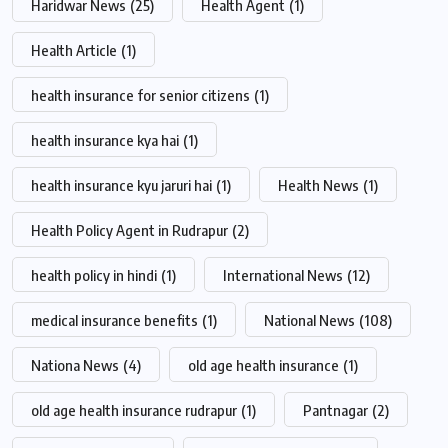
Haridwar News
(25)
Health Agent
(1)
Health Article
(1)
health insurance for senior citizens
(1)
health insurance kya hai
(1)
health insurance kyu jaruri hai
(1)
Health News
(1)
Health Policy Agent in Rudrapur
(2)
health policy in hindi
(1)
International News
(12)
medical insurance benefits
(1)
National News
(108)
Nationa News
(4)
old age health insurance
(1)
old age health insurance rudrapur
(1)
Pantnagar
(2)