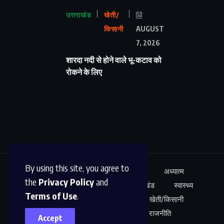
उत्तराखंड
खेती/
किसानी
AUGUST
7, 2026
शारदा नदी से होने वाले भू-कटाव को
रोकने के लिए
By using this site, you agree to
ऊधम सिंह नगर
अंतर्राष्ट्रीय
शिक्षा
अध्यात्म
the
Privacy Policy
and
कारोबार
अपराध
साहित्य
उत्तराखंड
स्वास्थ्य
Terms of Use
.
नेशनल न्यूज़
खेल
मनोरंजन
खेती/किसानी
शोध/आविष्कार
अपराध
राजनीति
Accept