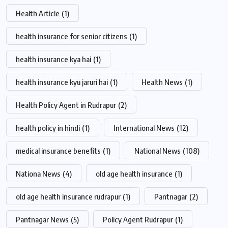
Health Article
(1)
health insurance for senior citizens
(1)
health insurance kya hai
(1)
health insurance kyu jaruri hai
(1)
Health News
(1)
Health Policy Agent in Rudrapur
(2)
health policy in hindi
(1)
International News
(12)
medical insurance benefits
(1)
National News
(108)
Nationa News
(4)
old age health insurance
(1)
old age health insurance rudrapur
(1)
Pantnagar
(2)
Pantnagar News
(5)
Policy Agent Rudrapur
(1)