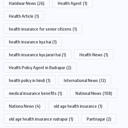
Haridwar News
(26)
Health Agent
(1)
Health Article
(1)
health insurance for senior citizens
(1)
health insurance kya hai
(1)
health insurance kyu jaruri hai
(1)
Health News
(1)
Health Policy Agent in Rudrapur
(2)
health policy in hindi
(1)
International News
(12)
medical insurance benefits
(1)
National News
(108)
Nationa News
(4)
old age health insurance
(1)
old age health insurance rudrapur
(1)
Pantnagar
(2)