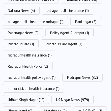
Nationa News
(4)
old age health insurance
(1)
old age health insurance rudrapur
(1)
Pantnagar
(2)
Pantnagar News
(5)
Policy Agent Rudrapur
(1)
Rudrapur Care
(1)
Rudrapur Care Agent
(1)
rudrapur health insurance
(1)
Rudrapur Health Policy
(2)
rudrapur health policy agent
(1)
Rudrapur News
(32)
senior citizen health insurance
(1)
Udham Singh Nagar
(16)
US Nagar News
(979)
Uttarakhand
(6)
Uttrakhand
(3)
आडियो क्लिपिंग
(1)