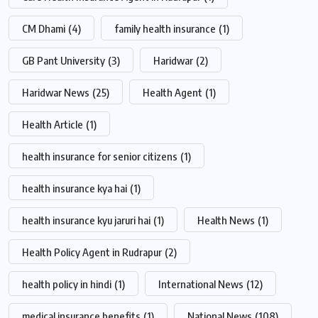
CM Dhami
(4)
family health insurance
(1)
GB Pant University
(3)
Haridwar
(2)
Haridwar News
(25)
Health Agent
(1)
Health Article
(1)
health insurance for senior citizens
(1)
health insurance kya hai
(1)
health insurance kyu jaruri hai
(1)
Health News
(1)
Health Policy Agent in Rudrapur
(2)
health policy in hindi
(1)
International News
(12)
medical insurance benefits
(1)
National News
(108)