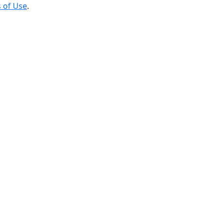
 of Use
.