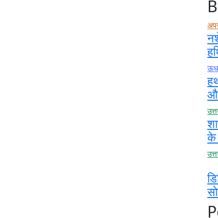
B
अप
नश
हथ
ऊधम
हथ
और
उत्
शा
के
उत्
डि
स
P