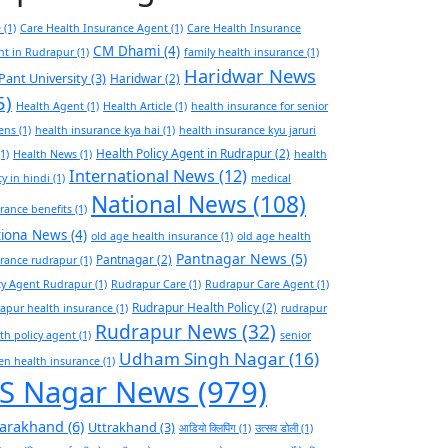
e
(1)
Care Health Insurance Agent
(1)
Care Health Insurance
CM Dhami
(4)
nt in Rudrapur
(1)
family health insurance
(1)
Haridwar News
Pant University
(3)
Haridwar
(2)
5)
Health Agent
(1)
Health Article
(1)
health insurance for senior
zens
(1)
health insurance kya hai
(1)
health insurance kyu jaruri
Health Policy Agent in Rudrapur
(2)
1)
Health News
(1)
health
International News
(12)
cy in hindi
(1)
medical
National News
(108)
rance benefits
(1)
tiona News
(4)
old age health insurance
(1)
old age health
Pantnagar News
(5)
Pantnagar
(2)
rance rudrapur
(1)
cy Agent Rudrapur
(1)
Rudrapur Care
(1)
Rudrapur Care Agent
(1)
Rudrapur Health Policy
(2)
apur health insurance
(1)
rudrapur
Rudrapur News
(32)
th policy agent
(1)
senior
Udham Singh Nagar
(16)
zen health insurance
(1)
S Nagar News
(979)
tarakhand
(6)
Uttrakhand
(3)
आडियो क्लिपिंग
(1)
उत्सव डोली
(1)