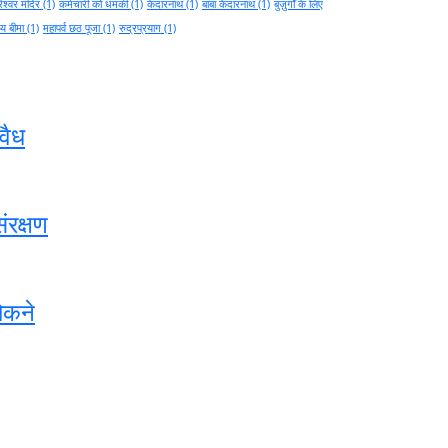
ेश्वर मंदिर
(1)
कर्मचारी को धमकी
(1)
केदारनाथ
(1)
बाबा केदारनाथ
(1)
बुज़ुर्गों के लिए
थ्य बीमा
(1)
महापर्व छठ पूजा
(1)
रुद्रप्रयाग
(1)
वैध
ंरक्षण
ोकने