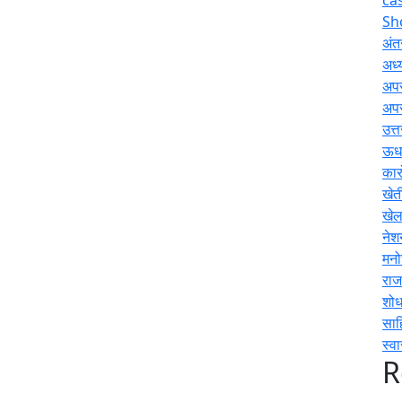
Sh
अंतर
अध्य
अप
अप
उत्
ऊधम
कार
खेत
खे
नेश
मनो
राज
शोध
साह
स्वा
R