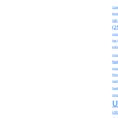
Car
Age
GB 
(2
citi
hai
(
poli
insu
Na
insu
Poli
rudr
heal
citi
U
Ut