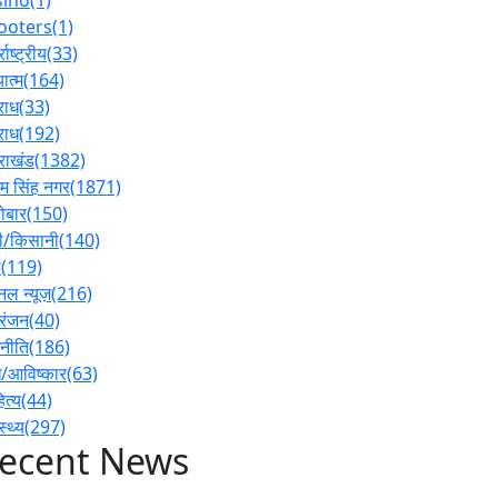
ooters
(1)
्राष्ट्रीय
(33)
ात्म
(164)
राध
(33)
राध
(192)
तराखंड
(1382)
 सिंह नगर
(1871)
ोबार
(150)
ी/किसानी
(140)
ल
(119)
नल न्यूज़
(216)
रंजन
(40)
नीति
(186)
/आविष्कार
(63)
ित्य
(44)
स्थ्य
(297)
ecent News