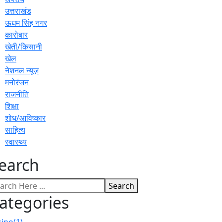
उत्तराखंड
ऊधम सिंह नगर
कारोबार
खेती/किसानी
खेल
नेशनल न्यूज़
मनोरंजन
राजनीति
शिक्षा
शोध/आविष्कार
साहित्य
स्वास्थ्य
earch
Search
ategories
sino
(1)