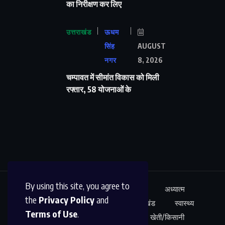
का निरीक्षण कर लिए
उत्तराखंड
ऊधम
सिंह
AUGUST
नगर
8, 2026
चम्पावत में सीमांत विकास को मिली
रफ्तार, 58 योजनाओं के
By using this site, you agree to
ऊधम सिंह नगर
अंतर्राष्ट्रीय
शिक्षा
अध्यात्म
the
Privacy Policy
and
कारोबार
अपराध
साहित्य
उत्तराखंड
स्वास्थ्य
Terms of Use
.
नेशनल न्यूज़
खेल
मनोरंजन
खेती/किसानी