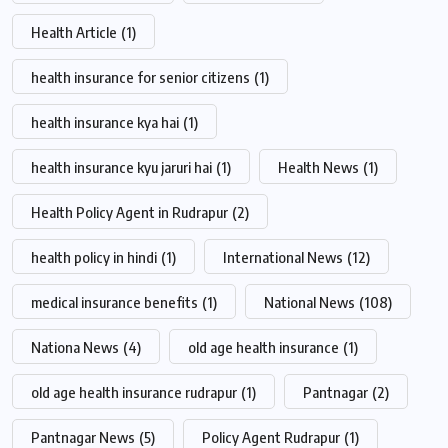
Health Article
(1)
health insurance for senior citizens
(1)
health insurance kya hai
(1)
health insurance kyu jaruri hai
(1)
Health News
(1)
Health Policy Agent in Rudrapur
(2)
health policy in hindi
(1)
International News
(12)
medical insurance benefits
(1)
National News
(108)
Nationa News
(4)
old age health insurance
(1)
old age health insurance rudrapur
(1)
Pantnagar
(2)
Pantnagar News
(5)
Policy Agent Rudrapur
(1)