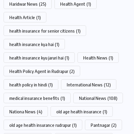
Haridwar News
(25)
Health Agent
(1)
Health Article
(1)
health insurance for senior citizens
(1)
health insurance kya hai
(1)
health insurance kyu jaruri hai
(1)
Health News
(1)
Health Policy Agent in Rudrapur
(2)
health policy in hindi
(1)
International News
(12)
medical insurance benefits
(1)
National News
(108)
Nationa News
(4)
old age health insurance
(1)
old age health insurance rudrapur
(1)
Pantnagar
(2)