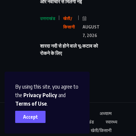
और नवाचार से मिलेगी नई
उत्तराखंड
खेती/
किसानी
AUGUST
7, 2026
शारदा नदी से होने वाले भू-कटाव को
रोकने के लिए
By using this site, you agree to
the
Privacy Policy
and
Terms of Use
.
ऊधम सिंह नगर
अंतर्राष्ट्रीय
शिक्षा
अध्यात्म
Accept
कारोबार
अपराध
साहित्य
उत्तराखंड
स्वास्थ्य
नेशनल न्यूज़
खेल
मनोरंजन
खेती/किसानी