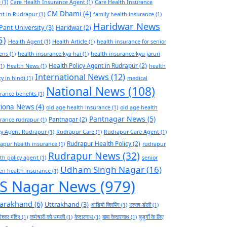
e
(1)
Care Health Insurance Agent
(1)
Care Health Insurance
CM Dhami
(4)
nt in Rudrapur
(1)
family health insurance
(1)
Haridwar News
Pant University
(3)
Haridwar
(2)
5)
Health Agent
(1)
Health Article
(1)
health insurance for senior
zens
(1)
health insurance kya hai
(1)
health insurance kyu jaruri
Health Policy Agent in Rudrapur
(2)
1)
Health News
(1)
health
International News
(12)
cy in hindi
(1)
medical
National News
(108)
rance benefits
(1)
tiona News
(4)
old age health insurance
(1)
old age health
Pantnagar News
(5)
Pantnagar
(2)
rance rudrapur
(1)
cy Agent Rudrapur
(1)
Rudrapur Care
(1)
Rudrapur Care Agent
(1)
Rudrapur Health Policy
(2)
apur health insurance
(1)
rudrapur
Rudrapur News
(32)
th policy agent
(1)
senior
Udham Singh Nagar
(16)
zen health insurance
(1)
S Nagar News
(979)
tarakhand
(6)
Uttrakhand
(3)
आडियो क्लिपिंग
(1)
उत्सव डोली
(1)
ेश्वर मंदिर
(1)
कर्मचारी को धमकी
(1)
केदारनाथ
(1)
बाबा केदारनाथ
(1)
बुज़ुर्गों के लिए