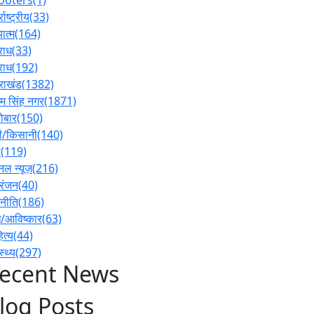
्राष्ट्रीय
(33)
ात्म
(164)
राध
(33)
राध
(192)
तराखंड
(1382)
 सिंह नगर
(1871)
ोबार
(150)
ी/किसानी
(140)
ल
(119)
नल न्यूज़
(216)
रंजन
(40)
नीति
(186)
/आविष्कार
(63)
ित्य
(44)
स्थ्य
(297)
ecent News
log Posts