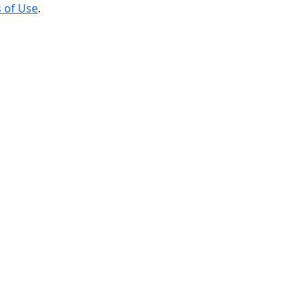
 of Use
.