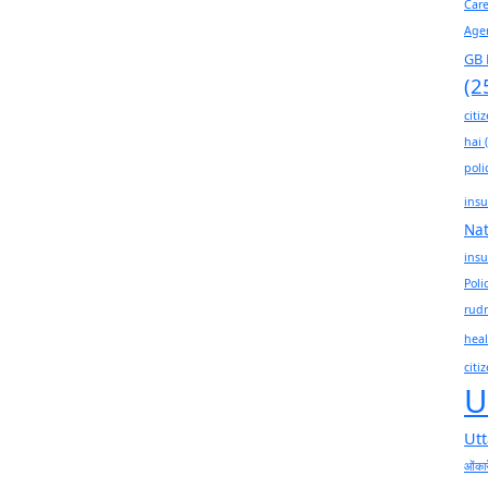
Car
Age
GB 
(2
citi
hai
(
poli
insu
Na
insu
Poli
rudr
heal
citi
U
Ut
ओंकार