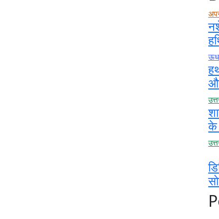
अप
नश
हथ
ऊधम
हथ
और
उत्
शा
के
उत्
डि
स
P