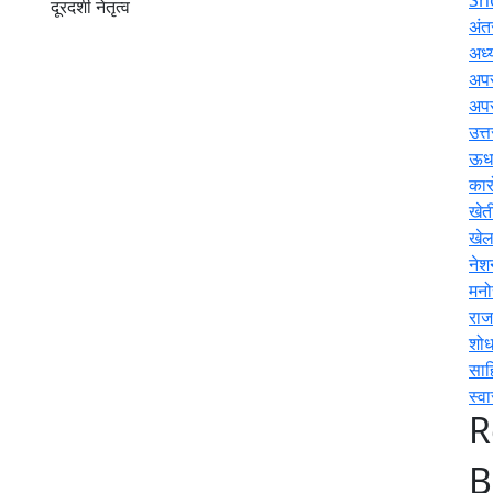
दूरदर्शी नेतृत्व
अंतर
अध्य
अप
अप
उत्
ऊधम
कार
खेत
खे
नेश
मनो
राज
शोध
साह
स्वा
R
B