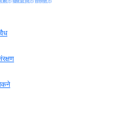
थ्य बीमा
(1)
महापर्व छठ पूजा
(1)
रुद्रप्रयाग
(1)
वैध
ंरक्षण
ोकने