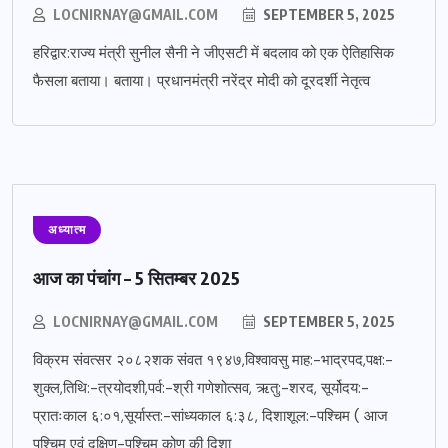
LOCNIRNAY@GMAIL.COM
SEPTEMBER 5, 2025
हरिद्वार:राज्य मंत्री सुनील सैनी ने जीएसटी में बदलाव को एक ऐतिहासिक
फैसला बताया। बताया। प्रधानमंत्री नरेंद्र मोदी को दूरदर्शी नेतृत्व
अध्यात्म
आज का पंचांग – 5 सितम्बर 2025
LOCNIRNAY@GMAIL.COM
SEPTEMBER 5, 2025
विक्रम संवत्सर २०८२शक संवत १९४७,विश्वावसु माह:-भाद्रपद,पक्ष:-
शुक्ल,तिथि:-त्रयोदशी,पर्व:-श्री गणेशोत्सव, ऋतु:-शरद, सूर्योदय:-
प्रातःकाल ६:०१,सूर्यास्त:-सांध्यकाल ६:३८, दिशाशूल:-पश्चिम ( आज
पश्चिम एवं दक्षिण-पश्चिम कोण की दिशा