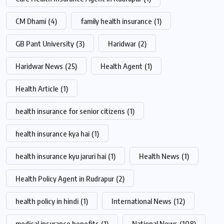
CM Dhami
(4)
family health insurance
(1)
GB Pant University
(3)
Haridwar
(2)
Haridwar News
(25)
Health Agent
(1)
Health Article
(1)
health insurance for senior citizens
(1)
health insurance kya hai
(1)
health insurance kyu jaruri hai
(1)
Health News
(1)
Health Policy Agent in Rudrapur
(2)
health policy in hindi
(1)
International News
(12)
medical insurance benefits
(1)
National News
(108)