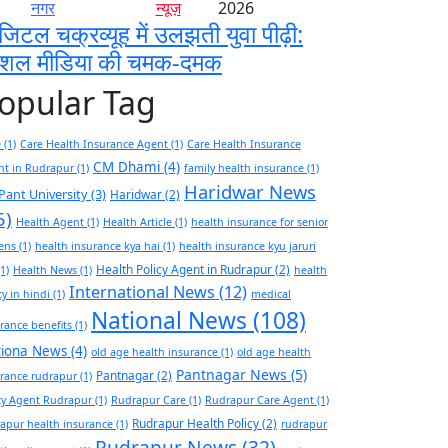
नगर
न्यूज़
2026
जिटल चक्रव्यूह में उलझती युवा पीढ़ी:
ोशल मीडिया की चमक-दमक
opular Tag
e
(1)
Care Health Insurance Agent
(1)
Care Health Insurance
CM Dhami
(4)
nt in Rudrapur
(1)
family health insurance
(1)
Haridwar News
Pant University
(3)
Haridwar
(2)
5)
Health Agent
(1)
Health Article
(1)
health insurance for senior
zens
(1)
health insurance kya hai
(1)
health insurance kyu jaruri
Health Policy Agent in Rudrapur
(2)
1)
Health News
(1)
health
International News
(12)
cy in hindi
(1)
medical
National News
(108)
rance benefits
(1)
tiona News
(4)
old age health insurance
(1)
old age health
Pantnagar News
(5)
Pantnagar
(2)
rance rudrapur
(1)
cy Agent Rudrapur
(1)
Rudrapur Care
(1)
Rudrapur Care Agent
(1)
Rudrapur Health Policy
(2)
apur health insurance
(1)
rudrapur
Rudrapur News
(32)