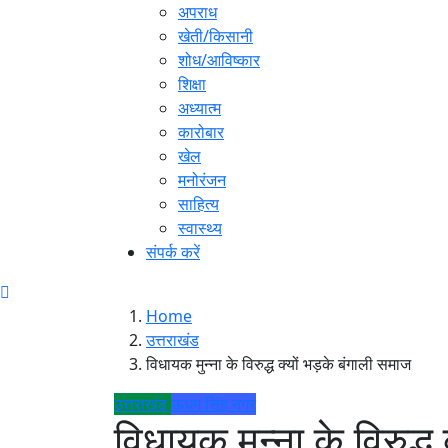
अपराध
खेती/किसानी
शोध/आविष्कार
शिक्षा
अध्यात्म
कारोबार
खेल
मनोरंजन
साहित्य
स्वास्थ्य
संपर्क करें
Home
उत्तराखंड
विधायक मुन्ना के विरुद्ध क्यों भड़के बंगाली समाज
उत्तराखंड
ऊधम सिंह नगर
विधायक मुन्ना के विरुद्ध