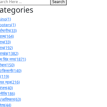
Search
ategories
sino
(1)
ooters
(1)
्राष्ट्रीय
(33)
ात्म
(164)
राध
(33)
राध
(192)
तराखंड
(1382)
 सिंह नगर
(1871)
ोबार
(150)
ी/किसानी
(140)
ल
(119)
नल न्यूज़
(216)
रंजन
(40)
नीति
(186)
/आविष्कार
(63)
ित्य
(44)