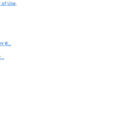
 of Use
.
र से...
...