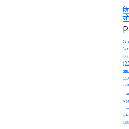
डि
स
P
Car
Age
GB 
(2
citi
hai
(
poli
insu
Na
insu
Poli
rudr