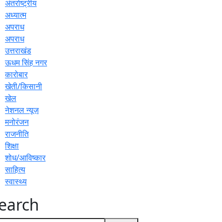
अंतर्राष्ट्रीय
अध्यात्म
अपराध
अपराध
उत्तराखंड
ऊधम सिंह नगर
कारोबार
खेती/किसानी
खेल
नेशनल न्यूज़
मनोरंजन
राजनीति
शिक्षा
शोध/आविष्कार
साहित्य
स्वास्थ्य
earch