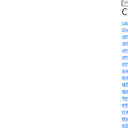
C
ca
Sh
अंतर
अध्य
अप
अप
उत्
ऊधम
कार
खेत
खे
नेश
मनो
राज
शोध
साह