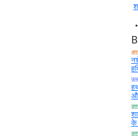
श
B
अप
नश
हथ
ऊधम
हथ
और
उत्
शा
के
उत्