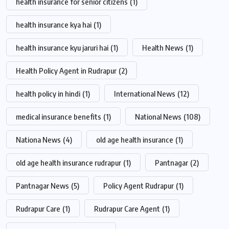
health insurance for senior citizens
(1)
health insurance kya hai
(1)
health insurance kyu jaruri hai
(1)
Health News
(1)
Health Policy Agent in Rudrapur
(2)
health policy in hindi
(1)
International News
(12)
medical insurance benefits
(1)
National News
(108)
Nationa News
(4)
old age health insurance
(1)
old age health insurance rudrapur
(1)
Pantnagar
(2)
Pantnagar News
(5)
Policy Agent Rudrapur
(1)
Rudrapur Care
(1)
Rudrapur Care Agent
(1)