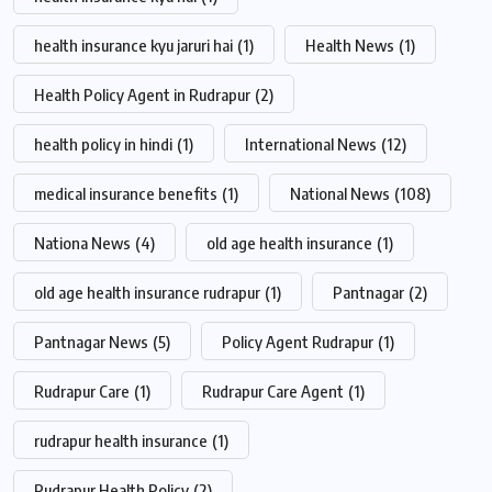
health insurance kyu jaruri hai
(1)
Health News
(1)
Health Policy Agent in Rudrapur
(2)
health policy in hindi
(1)
International News
(12)
medical insurance benefits
(1)
National News
(108)
Nationa News
(4)
old age health insurance
(1)
old age health insurance rudrapur
(1)
Pantnagar
(2)
Pantnagar News
(5)
Policy Agent Rudrapur
(1)
Rudrapur Care
(1)
Rudrapur Care Agent
(1)
rudrapur health insurance
(1)
Rudrapur Health Policy
(2)