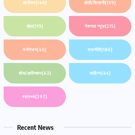
कारोबार
(148)
खेती/किसानी
(139)
खेल
(119)
नेशनल न्यूज़
(215)
मनोरंजन
(40)
राजनीति
(186)
शोध/आविष्कार
(63)
साहित्य
(44)
स्वास्थ्य
(297)
Recent News