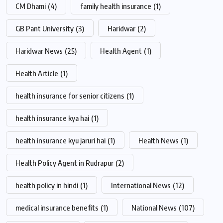
CM Dhami
(4)
family health insurance
(1)
GB Pant University
(3)
Haridwar
(2)
Haridwar News
(25)
Health Agent
(1)
Health Article
(1)
health insurance for senior citizens
(1)
health insurance kya hai
(1)
health insurance kyu jaruri hai
(1)
Health News
(1)
Health Policy Agent in Rudrapur
(2)
health policy in hindi
(1)
International News
(12)
medical insurance benefits
(1)
National News
(107)