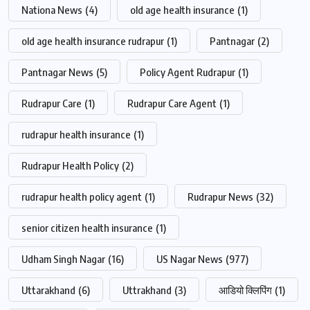
Nationa News
(4)
old age health insurance
(1)
old age health insurance rudrapur
(1)
Pantnagar
(2)
Pantnagar News
(5)
Policy Agent Rudrapur
(1)
Rudrapur Care
(1)
Rudrapur Care Agent
(1)
rudrapur health insurance
(1)
Rudrapur Health Policy
(2)
rudrapur health policy agent
(1)
Rudrapur News
(32)
senior citizen health insurance
(1)
Udham Singh Nagar
(16)
US Nagar News
(977)
Uttarakhand
(6)
Uttrakhand
(3)
आडियो क्लिपिंग
(1)