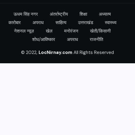
ऊधम सिंह नगर
अंतर्राष्ट्रीय
शिक्षा
अध्यात्म
कारोबार
अपराध
साहित्य
उत्तराखंड
स्वास्थ्य
नेशनल न्यूज़
खेल
मनोरंजन
खेती/किसानी
शोध/आविष्कार
अपराध
राजनीति
© 2022,
LocNirnay.com
All Rights Reserved