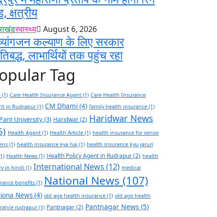
ड, क्षत्रीय
तराखंड
स्वास्थ्य
August 6, 2026
व्यांगजन कल्याण के लिए सरकार
रतिबद्ध, लाभार्थियों तक पहुंच रहा
opular Tag
e
(1)
Care Health Insurance Agent
(1)
Care Health Insurance
CM Dhami
(4)
nt in Rudrapur
(1)
family health insurance
(1)
Haridwar News
Pant University
(3)
Haridwar
(2)
5)
Health Agent
(1)
Health Article
(1)
health insurance for senior
zens
(1)
health insurance kya hai
(1)
health insurance kyu jaruri
Health Policy Agent in Rudrapur
(2)
1)
Health News
(1)
health
International News
(12)
cy in hindi
(1)
medical
National News
(107)
rance benefits
(1)
tiona News
(4)
old age health insurance
(1)
old age health
Pantnagar News
(5)
Pantnagar
(2)
rance rudrapur
(1)