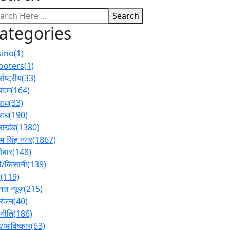
Search
ategories
sino
(1)
ooters
(1)
्राष्ट्रीय
(33)
ात्म
(164)
राध
(33)
राध
(190)
तराखंड
(1380)
 सिंह नगर
(1867)
ोबार
(148)
ी/किसानी
(139)
ल
(119)
नल न्यूज़
(215)
रंजन
(40)
नीति
(186)
/आविष्कार
(63)