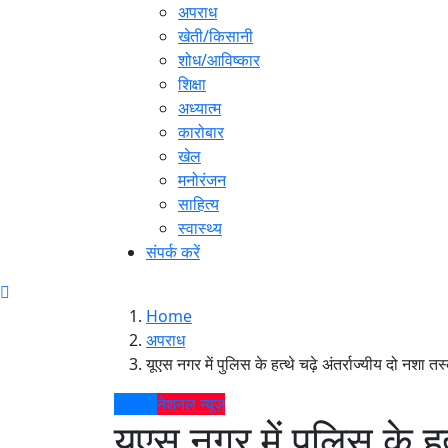
अपराध
खेती/किसानी
शोध/आविष्कार
शिक्षा
अध्यात्म
कारोबार
खेल
मनोरंजन
साहित्य
स्वास्थ्य
संपर्क करें
Home
अपराध
यूएस नगर में पुलिस के हत्थे चढ़े अंतर्राज्यीय दो नशा त
अपराध
नेशनल न्यूज़
यूएस नगर में पुलिस के हत्