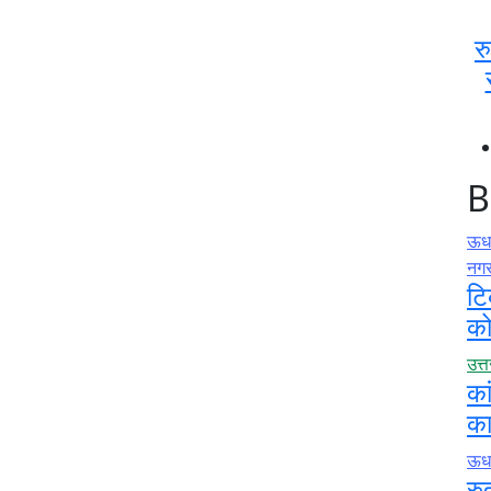
र
B
ऊधम
नग
टि
को
उत्
का
का
ऊधम
रु