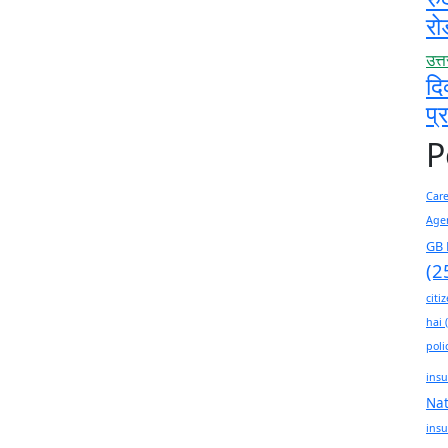
रो
उत्
दि
प्
P
Car
Age
GB 
(2
citi
hai
(
poli
insu
Na
insu