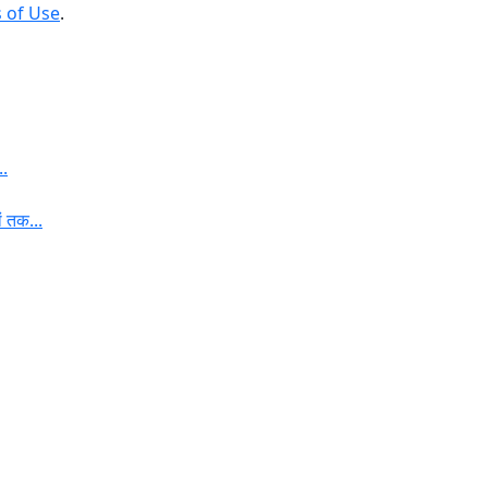
 of Use
.
..
ं तक...