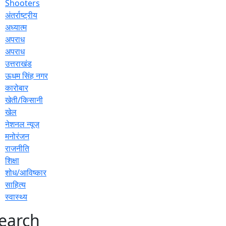
Shooters
अंतर्राष्ट्रीय
अध्यात्म
अपराध
अपराध
उत्तराखंड
ऊधम सिंह नगर
कारोबार
खेती/किसानी
खेल
नेशनल न्यूज़
मनोरंजन
राजनीति
शिक्षा
शोध/आविष्कार
साहित्य
स्वास्थ्य
earch