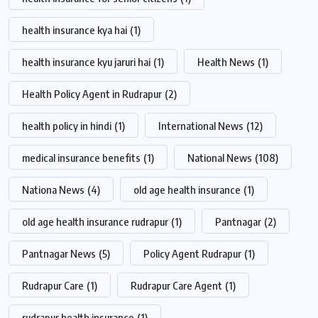
health insurance kya hai
(1)
health insurance kyu jaruri hai
(1)
Health News
(1)
Health Policy Agent in Rudrapur
(2)
health policy in hindi
(1)
International News
(12)
medical insurance benefits
(1)
National News
(108)
Nationa News
(4)
old age health insurance
(1)
old age health insurance rudrapur
(1)
Pantnagar
(2)
Pantnagar News
(5)
Policy Agent Rudrapur
(1)
Rudrapur Care
(1)
Rudrapur Care Agent
(1)
rudrapur health insurance
(1)