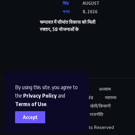
सिंह
AUGUST
नगर
8, 2026
चम्पावत में सीमांत विकास को मिली
रफ्तार, 58 योजनाओं के
By using this site, you agree to
ऊधम सिंह नगर
अंतर्राष्ट्रीय
शिक्षा
अध्यात्म
the
Privacy Policy
and
कारोबार
अपराध
साहित्य
उत्तराखंड
स्वास्थ्य
Terms of Use
.
नेशनल न्यूज़
खेल
मनोरंजन
खेती/किसानी
शोध/आविष्कार
अपराध
राजनीति
Accept
© 2022,
LocNirnay.com
All Rights Reserved