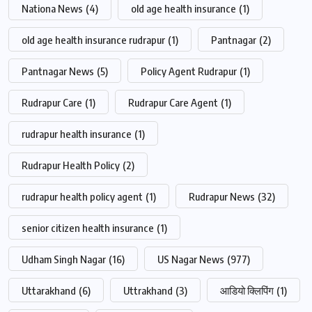
Nationa News
(4)
old age health insurance
(1)
old age health insurance rudrapur
(1)
Pantnagar
(2)
Pantnagar News
(5)
Policy Agent Rudrapur
(1)
Rudrapur Care
(1)
Rudrapur Care Agent
(1)
rudrapur health insurance
(1)
Rudrapur Health Policy
(2)
rudrapur health policy agent
(1)
Rudrapur News
(32)
senior citizen health insurance
(1)
Udham Singh Nagar
(16)
US Nagar News
(977)
Uttarakhand
(6)
Uttrakhand
(3)
आडियो क्लिपिंग
(1)