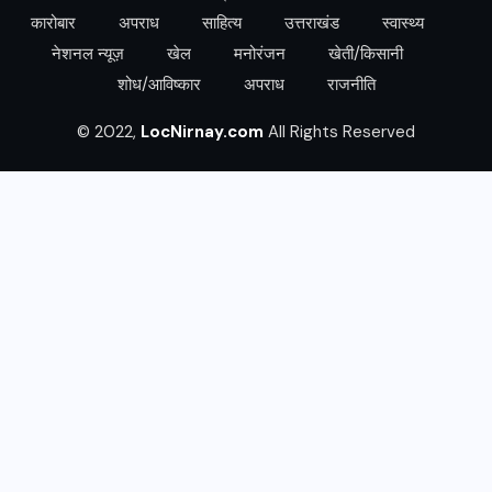
कारोबार
अपराध
साहित्य
उत्तराखंड
स्वास्थ्य
नेशनल न्यूज़
खेल
मनोरंजन
खेती/किसानी
शोध/आविष्कार
अपराध
राजनीति
© 2022,
LocNirnay.com
All Rights Reserved