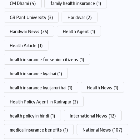
CM Dhami
(4)
family health insurance
(1)
GB Pant University
(3)
Haridwar
(2)
Haridwar News
(25)
Health Agent
(1)
Health Article
(1)
health insurance for senior citizens
(1)
health insurance kya hai
(1)
health insurance kyu jaruri hai
(1)
Health News
(1)
Health Policy Agent in Rudrapur
(2)
health policy in hindi
(1)
International News
(12)
medical insurance benefits
(1)
National News
(107)